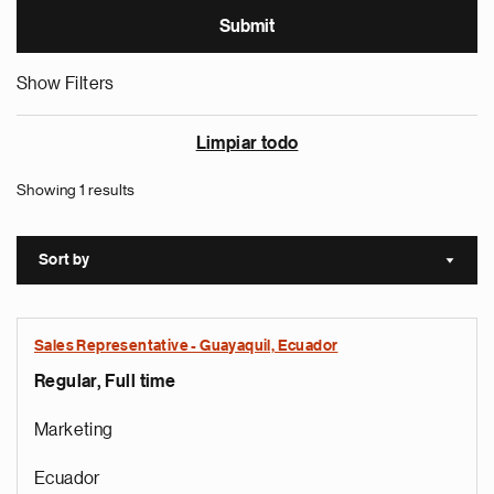
Show Filters
Limpiar todo
Showing 1 results
Sort by
Sort a
Sales Representative - Guayaquil, Ecuador
Regular, Full time
Marketing
Ecuador