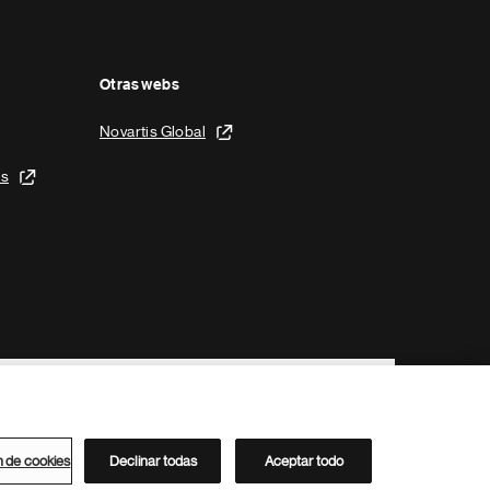
Otras webs
Novartis Global
is
n de cookies
Declinar todas
Aceptar todo
Directorio de Novartis