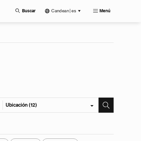
Candean | es
Buscar
Menú
Ubicación (12)