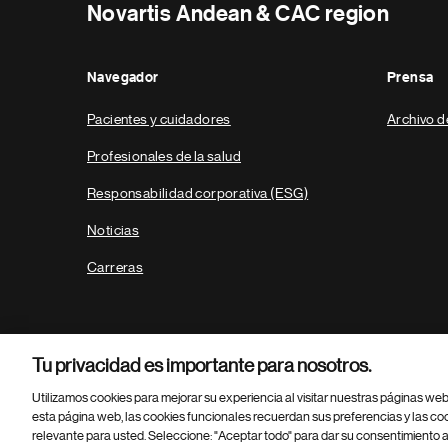
Novartis Andean & CAC region
Navegador
Prensa
Pacientes y cuidadores
Archivo d
Profesionales de la salud
Responsabilidad corporativa (ESG)
Noticias
Carreras
Tu privacidad es importante para nosotros.
Utilizamos cookies para mejorar su experiencia al visitar nuestras páginas we
esta página web, las cookies funcionales recuerdan sus preferencias y las co
relevante para usted. Seleccione: "Aceptar todo" para dar su consentimiento a
Parte
© 2026 Novartis AG