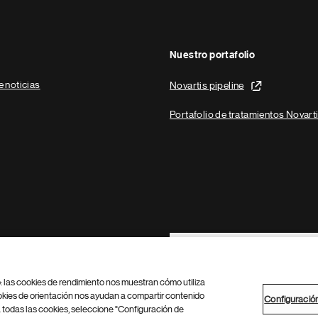
Nuestro portafolio
e noticias
Novartis pipeline
Portafolio de tratamientos Novart
Footer Site Search
b: las cookies de rendimiento nos muestran cómo utiliza
okies de orientación nos ayudan a compartir contenido
Configuració
 todas las cookies, seleccione "Configuración de