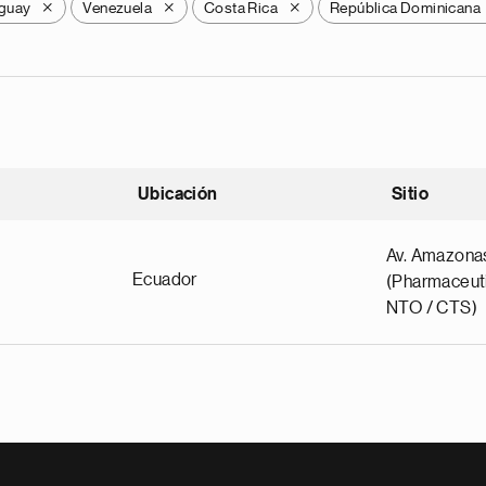
guay
Venezuela
Costa Rica
República Dominicana
X
X
X
Ubicación
Sitio
scendente
Av. Amazona
Ecuador
(Pharmaceuti
NTO / CTS)