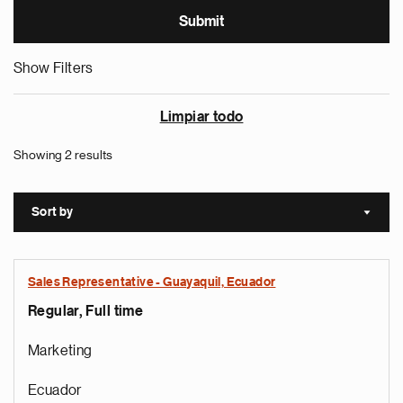
Show Filters
Limpiar todo
Showing 2 results
Sort by
Sort a
Sales Representative - Guayaquil, Ecuador
Regular, Full time
Marketing
Ecuador