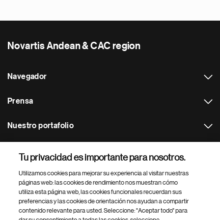
Novartis Andean & CAC region
Navegador
Prensa
Nuestro portafolio
Otras webs
Tu privacidad es importante para nosotros.
Utilizamos cookies para mejorar su experiencia al visitar nuestras
Footer Site Search
páginas web: las cookies de rendimiento nos muestran cómo
utiliza esta página web, las cookies funcionales recuerdan sus
preferencias y las cookies de orientación nos ayudan a compartir
contenido relevante para usted. Seleccione: "Aceptar todo" para
dar su consentimiento a todas las cookies, seleccione