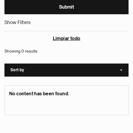
Show Filters
Limpiar todo
Showing 0 results
Sort by
Sort a
No content has been found.