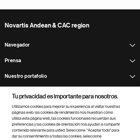
Novartis Andean & CAC region
Navegador
Prensa
Nuestro portafolio
Otras webs
Tu privacidad es importante para nosotros.
Utilizamos cookies para mejorar su experiencia al visitar nuestras
Footer Site Search
páginas web: las cookies de rendimiento nos muestran cómo
utiliza esta página web, las cookies funcionales recuerdan sus
preferencias y las cookies de orientación nos ayudan a compartir
contenido relevante para usted. Seleccione: "Aceptar todo" para
dar su consentimiento a todas las cookies, seleccione