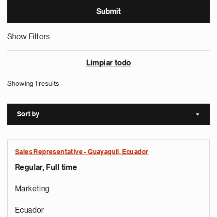
Show Filters
Limpiar todo
Showing 1 results
Sort by
Sort a
Sales Representative - Guayaquil, Ecuador
Regular, Full time
Marketing
Ecuador