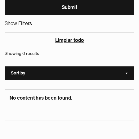
Show Filters
Limpiar todo
Showing 0 results
Sort by
Sort a
No content has been found.