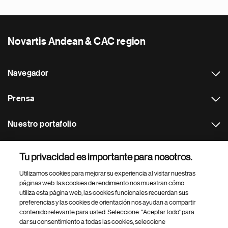
Novartis Andean & CAC region
Navegador
Prensa
Nuestro portafolio
Otras webs
Tu privacidad es importante para nosotros.
Utilizamos cookies para mejorar su experiencia al visitar nuestras
Footer Site Search
páginas web: las cookies de rendimiento nos muestran cómo
utiliza esta página web, las cookies funcionales recuerdan sus
preferencias y las cookies de orientación nos ayudan a compartir
contenido relevante para usted. Seleccione: "Aceptar todo" para
dar su consentimiento a todas las cookies, seleccione