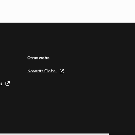
Otras webs
Novartis Global
is