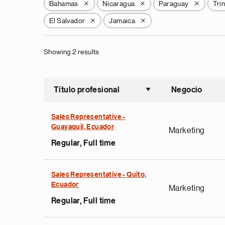
Bahamas
Nicaragua
Paraguay
Tri
X
X
X
El Salvador
Jamaica
X
X
Showing 2 results
Título profesional
Negocio
Ordenar a
Sales Representative -
Guayaquil, Ecuador
Marketing
Regular, Full time
Sales Representative - Quito,
Ecuador
Marketing
Regular, Full time