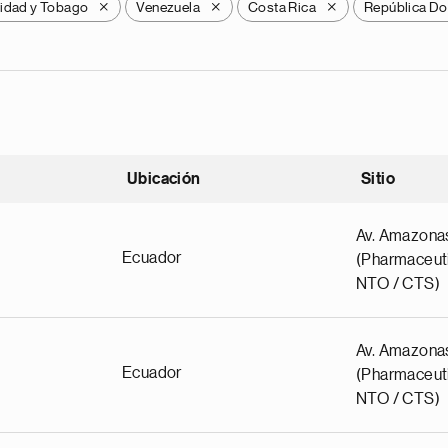
nidad y Tobago
Venezuela
Costa Rica
República Do
X
X
X
Ubicación
Sitio
scendente
Av. Amazona
Ecuador
(Pharmaceuti
NTO / CTS)
Av. Amazona
Ecuador
(Pharmaceuti
NTO / CTS)