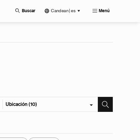
Candean | es
Buscar
Menú
Ubicación (10)