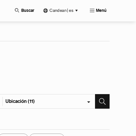
Candean | es
Buscar
Menú
Ubicación (11)