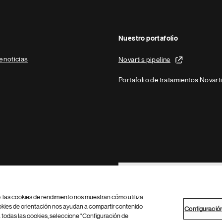
Nuestro portafolio
e noticias
Novartis pipeline
Portafolio de tratamientos Novart
Footer Site Search
b: las cookies de rendimiento nos muestran cómo utiliza
okies de orientación nos ayudan a compartir contenido
Configuració
 todas las cookies, seleccione "Configuración de