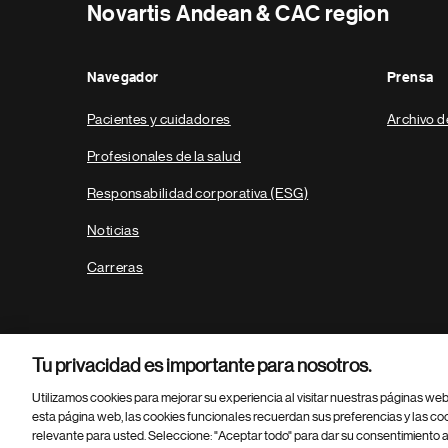
Novartis Andean & CAC region
Navegador
Prensa
Pacientes y cuidadores
Archivo d
Profesionales de la salud
Responsabilidad corporativa (ESG)
Noticias
Carreras
Tu privacidad es importante para nosotros.
Utilizamos cookies para mejorar su experiencia al visitar nuestras páginas we
esta página web, las cookies funcionales recuerdan sus preferencias y las co
relevante para usted. Seleccione: "Aceptar todo" para dar su consentimiento a
Parte
© 2026 Novartis AG