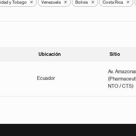
nidad y Tobago
Venezuela
Bolivia
Costa Rica
X
X
X
X
Ubicación
Sitio
scendente
Av. Amazona
Ecuador
(Pharmaceuti
NTO / CTS)