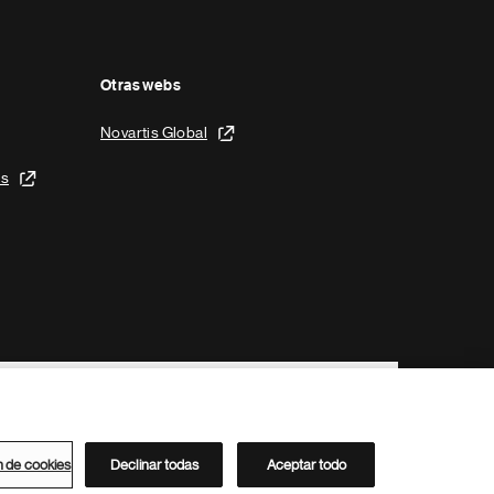
Otras webs
Novartis Global
is
n de cookies
Declinar todas
Aceptar todo
Directorio de Novartis