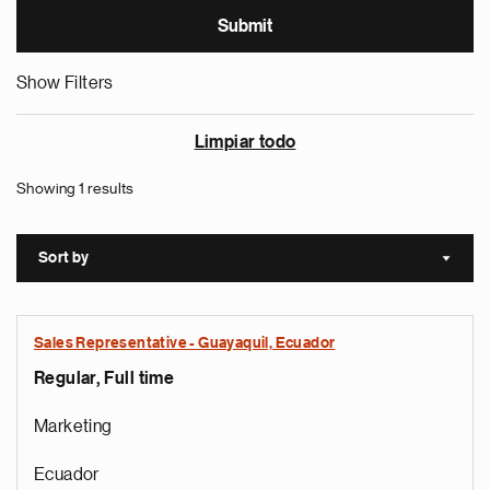
Show Filters
Limpiar todo
Showing 1 results
Sort by
Sort a
Sales Representative - Guayaquil, Ecuador
Regular, Full time
Marketing
Ecuador