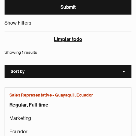
Show Filters
Limpiar todo
Showing 1 results
Sort by
Sort a
Sales Representative - Guayaquil, Ecuador
Regular, Full time
Marketing
Ecuador