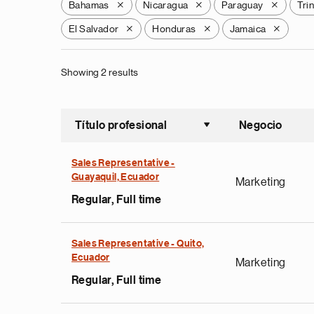
Bahamas
Nicaragua
Paraguay
Tri
X
X
X
El Salvador
Honduras
Jamaica
X
X
X
Showing 2 results
Título profesional
Negocio
Ordenar a
Sales Representative -
Guayaquil, Ecuador
Marketing
Regular, Full time
Sales Representative - Quito,
Ecuador
Marketing
Regular, Full time