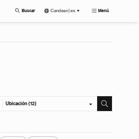
Candean | es
Buscar
Menú
Ubicación (12)