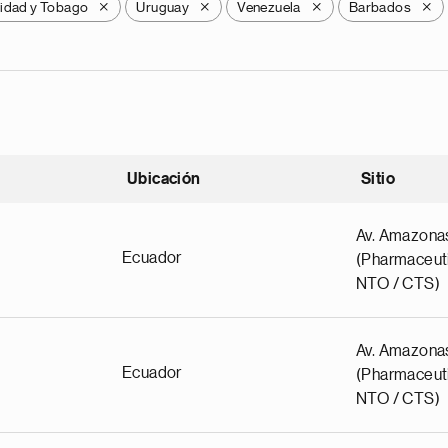
nidad y Tobago
Uruguay
Venezuela
Barbados
X
X
X
X
Ubicación
Sitio
scendente
Av. Amazona
Ecuador
(Pharmaceuti
NTO / CTS)
Av. Amazona
Ecuador
(Pharmaceuti
NTO / CTS)