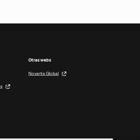
Otras webs
Novartis Global
is