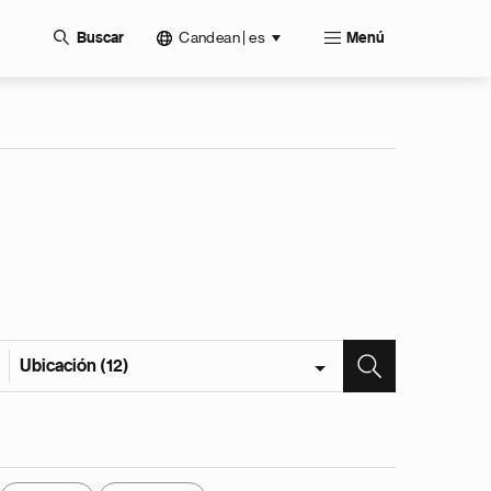
Candean | es
Buscar
Menú
Ubicación (12)