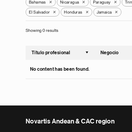
Bahamas
Nicaragua
Paraguay
Tri
X
X
X
El Salvador
Honduras
Jamaica
X
X
X
Showing 0 results
Título profesional
Negocio
Ordenar a
No content has been found.
Novartis Andean & CAC region