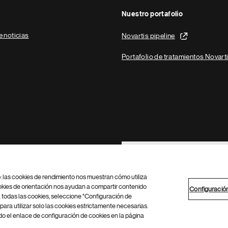
Nuestro portafolio
e noticias
Novartis pipeline
Portafolio de tratamientos Novart
Footer Site Search
b: las cookies de rendimiento nos muestran cómo utiliza
okies de orientación nos ayudan a compartir contenido
Configuració
 todas las cookies, seleccione "Configuración de
para utilizar solo las cookies estrictamente necesarias.
Configuración de cookies
Mapa del sitio
 el enlace de configuración de cookies en la página