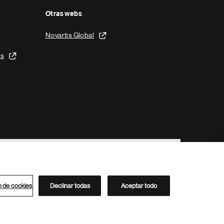
Otras webs
Novartis Global
is
n de cookies
Declinar todas
Aceptar todo
Directorio de Novartis
Este sitio está dirigido al público del clúster ACC