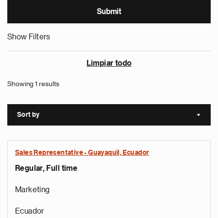
Show Filters
Limpiar todo
Showing 1 results
Sort by
Sort a
Sales Representative - Guayaquil, Ecuador
Regular, Full time
Marketing
Ecuador