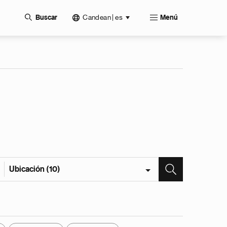
Candean | es
Buscar
Menú
Ubicación (10)