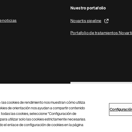
Nuestro portafolio
e noticias
Novartis pipeline
Portafolio de tratamientos Novart
Footer Site Search
b: las cookies de rendimiento nos muestran cómo utiliza
okies de orientación nos ayudan a compartir contenido
Configuració
 todas las cookies, seleccione "Configuración de
para utilizar solo las cookies estrictamente necesarias.
Configuración de cookies
Mapa del sitio
 el enlace de configuración de cookies en la página