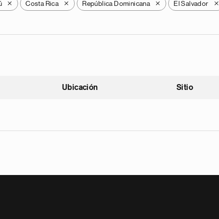
ú
Costa Rica
República Dominicana
El Salvador
X
X
X
Ubicación
Sitio
scendente