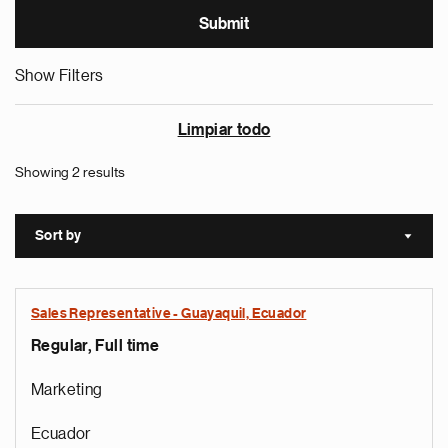
Show Filters
Limpiar todo
Showing 2 results
Sort by
Sort a
Sales Representative - Guayaquil, Ecuador
Regular, Full time
Marketing
Ecuador