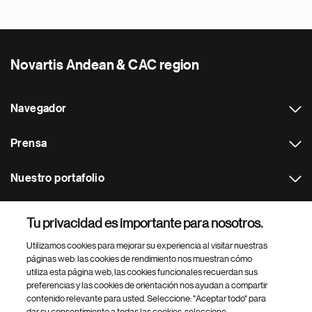
Novartis Andean & CAC region
Navegador
Prensa
Nuestro portafolio
Otras webs
Tu privacidad es importante para nosotros.
Utilizamos cookies para mejorar su experiencia al visitar nuestras
Footer Site Search
páginas web: las cookies de rendimiento nos muestran cómo
utiliza esta página web, las cookies funcionales recuerdan sus
preferencias y las cookies de orientación nos ayudan a compartir
contenido relevante para usted. Seleccione: "Aceptar todo" para
dar su consentimiento a todas las cookies, seleccione