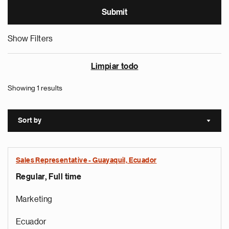
Show Filters
Limpiar todo
Showing 1 results
Sort by
Sort a
Sales Representative - Guayaquil, Ecuador
Regular, Full time
Marketing
Ecuador