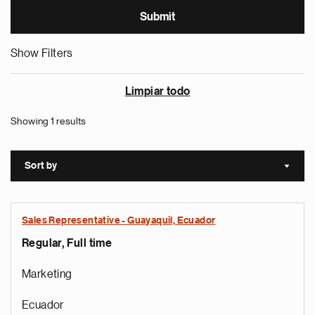
Show Filters
Limpiar todo
Showing 1 results
Sort by
Sort a
Sales Representative - Guayaquil, Ecuador
Regular, Full time
Marketing
Ecuador