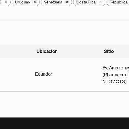
ú
Uruguay
Venezuela
Costa Rica
República
X
X
X
X
Ubicación
Sitio
scendente
Av. Amazona
Ecuador
(Pharmaceuti
NTO / CTS)