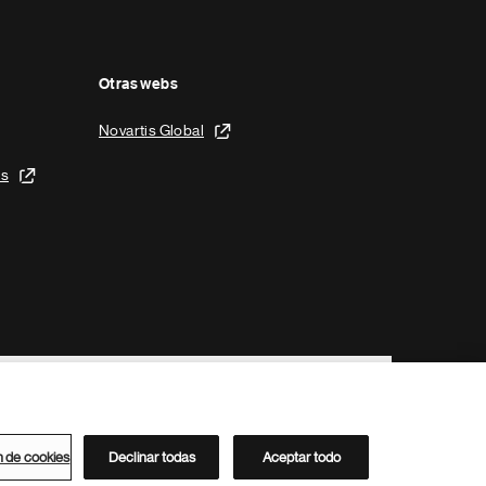
Otras webs
Novartis Global
is
n de cookies
Declinar todas
Aceptar todo
Directorio de Novartis