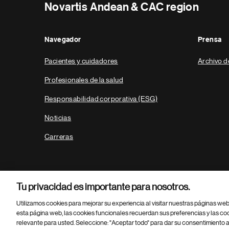
Novartis Andean & CAC region
Navegador
Prensa
Pacientes y cuidadores
Archivo d
Profesionales de la salud
Responsabilidad corporativa (ESG)
Noticias
Carreras
Tu privacidad es importante para nosotros.
Utilizamos cookies para mejorar su experiencia al visitar nuestras páginas we
esta página web, las cookies funcionales recuerdan sus preferencias y las co
relevante para usted. Seleccione: "Aceptar todo" para dar su consentimiento a
Parte
© 2026 Novartis AG