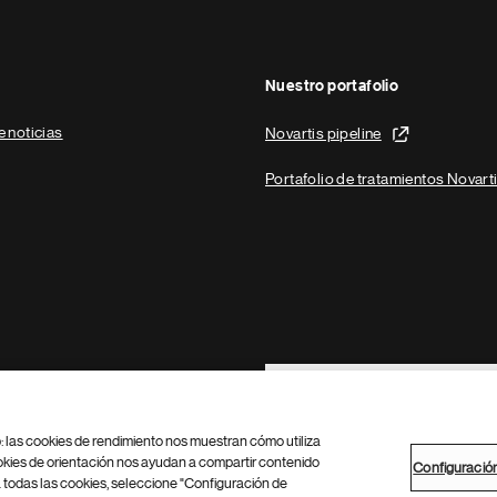
Nuestro portafolio
e noticias
Novartis pipeline
Portafolio de tratamientos Novart
Footer Site Search
b: las cookies de rendimiento nos muestran cómo utiliza
okies de orientación nos ayudan a compartir contenido
Configuració
 todas las cookies, seleccione "Configuración de