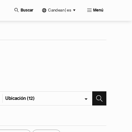
Candean | es
Buscar
Menú
Ubicación (12)