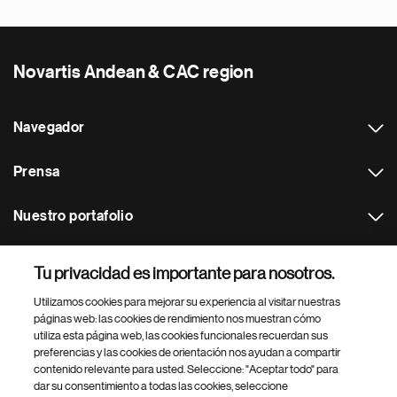
Novartis Andean & CAC region
Navegador
Prensa
Nuestro portafolio
Otras webs
Tu privacidad es importante para nosotros.
Utilizamos cookies para mejorar su experiencia al visitar nuestras
Footer Site Search
páginas web: las cookies de rendimiento nos muestran cómo
utiliza esta página web, las cookies funcionales recuerdan sus
preferencias y las cookies de orientación nos ayudan a compartir
contenido relevante para usted. Seleccione: "Aceptar todo" para
dar su consentimiento a todas las cookies, seleccione