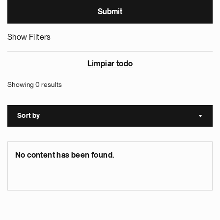
Show Filters
Limpiar todo
Showing 0 results
Sort by
Sort a
No content has been found.