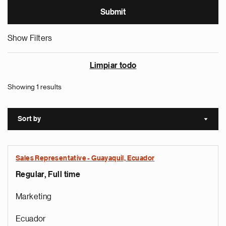
Show Filters
Limpiar todo
Showing 1 results
Sort by
Sort a
Sales Representative - Guayaquil, Ecuador
Regular, Full time
Marketing
Ecuador