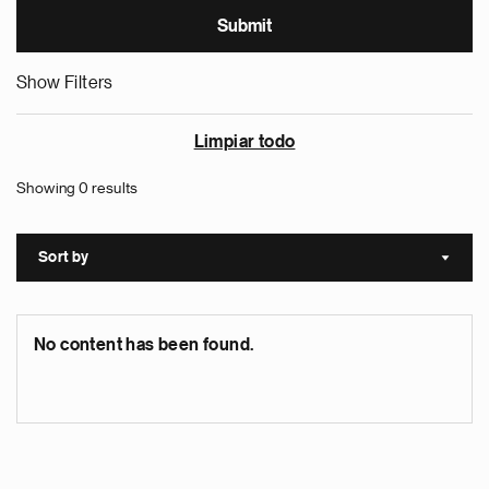
Show Filters
Limpiar todo
Showing 0 results
Sort by
Sort a
No content has been found.