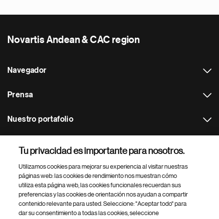
Novartis Andean & CAC region
Navegador
Prensa
Nuestro portafolio
Otras webs
Tu privacidad es importante para nosotros.
Utilizamos cookies para mejorar su experiencia al visitar nuestras
Footer Site Search
páginas web: las cookies de rendimiento nos muestran cómo
utiliza esta página web, las cookies funcionales recuerdan sus
preferencias y las cookies de orientación nos ayudan a compartir
contenido relevante para usted. Seleccione: "Aceptar todo" para
dar su consentimiento a todas las cookies, seleccione