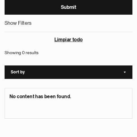
Show Filters
Limpiar todo
Showing 0 results
Sort by
Sort a
No content has been found.