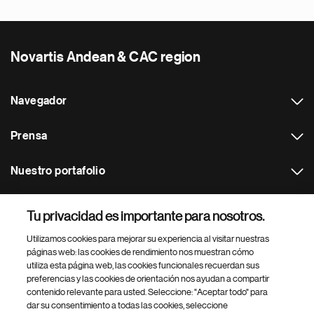
Novartis Andean & CAC region
Navegador
Prensa
Nuestro portafolio
Otras webs
Tu privacidad es importante para nosotros.
Utilizamos cookies para mejorar su experiencia al visitar nuestras
Footer Site Search
páginas web: las cookies de rendimiento nos muestran cómo
utiliza esta página web, las cookies funcionales recuerdan sus
preferencias y las cookies de orientación nos ayudan a compartir
contenido relevante para usted. Seleccione: "Aceptar todo" para
dar su consentimiento a todas las cookies, seleccione