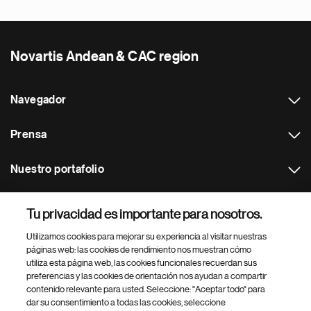
Novartis Andean & CAC region
Navegador
Prensa
Nuestro portafolio
Otras webs
Tu privacidad es importante para nosotros.
Utilizamos cookies para mejorar su experiencia al visitar nuestras
Footer Site Search
páginas web: las cookies de rendimiento nos muestran cómo
utiliza esta página web, las cookies funcionales recuerdan sus
preferencias y las cookies de orientación nos ayudan a compartir
contenido relevante para usted. Seleccione: "Aceptar todo" para
dar su consentimiento a todas las cookies, seleccione