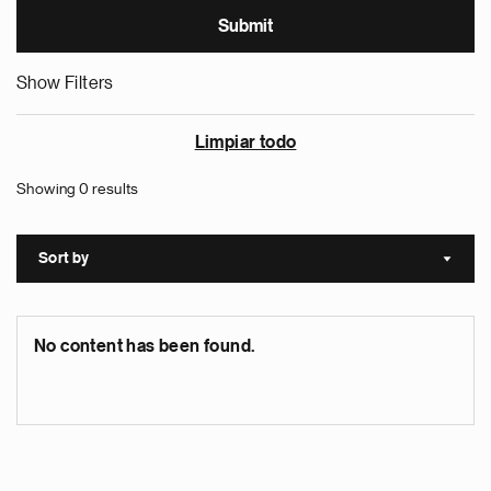
Show Filters
Limpiar todo
Showing 0 results
Sort by
Sort a
No content has been found.