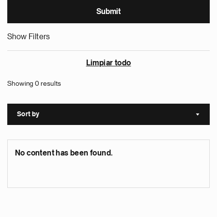
Show Filters
Limpiar todo
Showing 0 results
Sort by
Sort a
No content has been found.