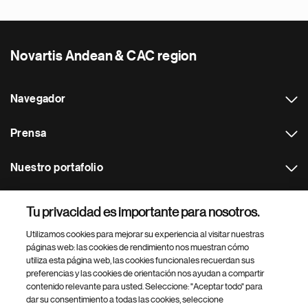
Novartis Andean & CAC region
Navegador
Prensa
Nuestro portafolio
Otras webs
Tu privacidad es importante para nosotros.
Utilizamos cookies para mejorar su experiencia al visitar nuestras
Footer Site Search
páginas web: las cookies de rendimiento nos muestran cómo
utiliza esta página web, las cookies funcionales recuerdan sus
preferencias y las cookies de orientación nos ayudan a compartir
contenido relevante para usted. Seleccione: "Aceptar todo" para
dar su consentimiento a todas las cookies, seleccione