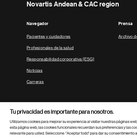
Novartis Andean & CAC region
Navegador
Prensa
Pacientes y cuidadores
Archivo d
Profesionales de la salud
Responsabilidad corporativa (ESG)
Noticias
Carreras
Tu privacidad es importante para nosotros.
Utilizamos cookies para mejorar su experiencia al visitar nuestras páginas we
esta página web, las cookies funcionales recuerdan sus preferencias y las co
relevante para usted. Seleccione: "Aceptar todo" para dar su consentimiento a
Parte
© 2026 Novartis AG