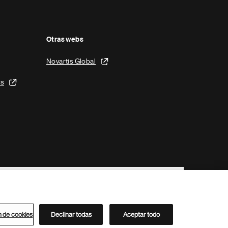
Otras webs
Novartis Global
is
n de cookies
Declinar todas
Aceptar todo
Directorio de Novartis