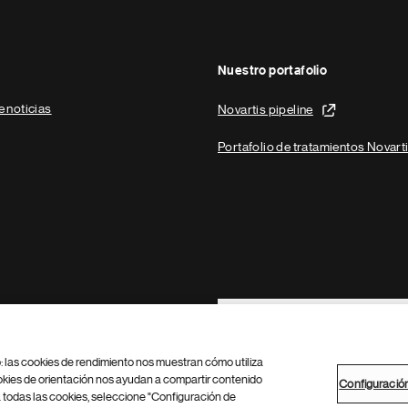
Nuestro portafolio
e noticias
Novartis pipeline
Portafolio de tratamientos Novart
Footer Site Search
b: las cookies de rendimiento nos muestran cómo utiliza
okies de orientación nos ayudan a compartir contenido
Configuració
 todas las cookies, seleccione "Configuración de