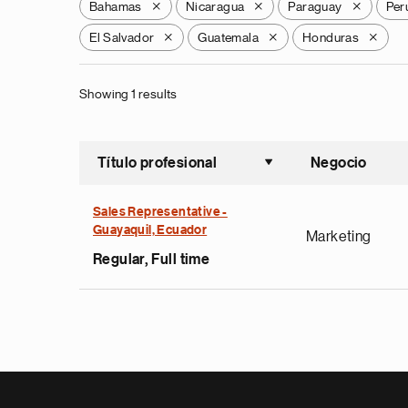
Bahamas
Nicaragua
Paraguay
Per
X
X
X
El Salvador
Guatemala
Honduras
X
X
X
Showing 1 results
Título profesional
Negocio
Ordenar a
Sales Representative -
Guayaquil, Ecuador
Marketing
Regular, Full time