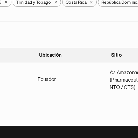
ú
Trinidad y Tobago
Costa Rica
República Dominic
X
X
X
Ubicación
Sitio
scendente
Av. Amazona
Ecuador
(Pharmaceuti
NTO / CTS)