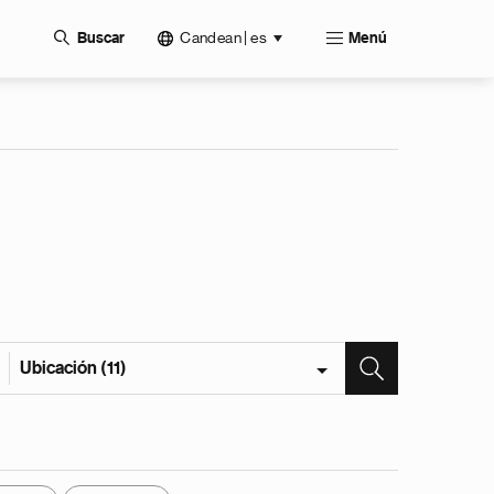
Candean | es
Buscar
Menú
Ubicación (11)