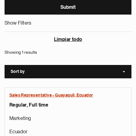
Show Filters
Limpiar todo
Showing 1 results
Sort by
Sort a
Sales Representative - Guayaquil, Ecuador
Regular, Full time
Marketing
Ecuador