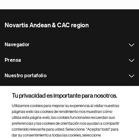
Novartis Andean & CAC region
Navegador
Prensa
Nuestro portafolio
Otras webs
Tu privacidad es importante para nosotros.
Utilizamos cookies para mejorar su experiencia al visitar nuestras
Footer Site Search
páginas web: las cookies de rendimiento nos muestran cómo
utiliza esta página web, las cookies funcionales recuerdan sus
preferencias y las cookies de orientación nos ayudan a compartir
contenido relevante para usted. Seleccione: "Aceptar todo" para
dar su consentimiento a todas las cookies, seleccione