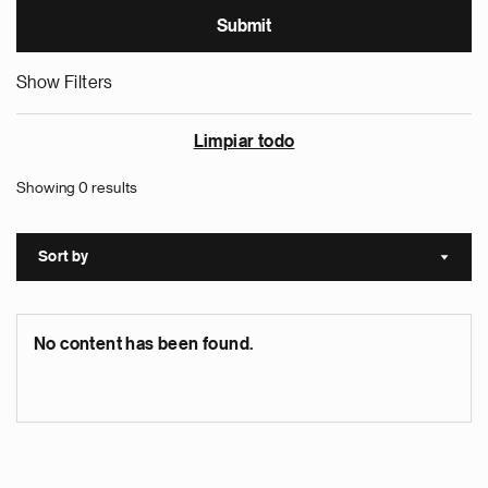
Show Filters
Limpiar todo
Showing 0 results
Sort by
Sort a
No content has been found.