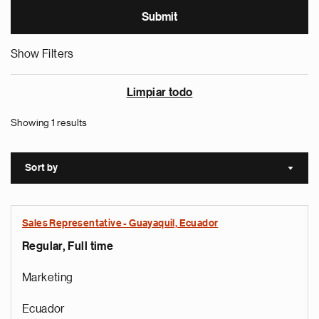
Show Filters
Limpiar todo
Showing 1 results
Sort by
Sort a
Sales Representative - Guayaquil, Ecuador
Regular, Full time
Marketing
Ecuador