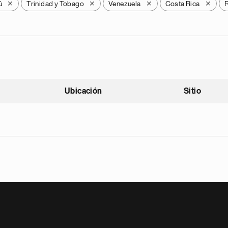
ú
Trinidad y Tobago
Venezuela
Costa Rica
R
X
X
X
X
Ubicación
Sitio
scendente