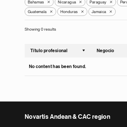
Bahamas
Nicaragua
Paraguay
Per
X
X
X
Guatemala
Honduras
Jamaica
X
X
X
Showing 0 results
Título profesional
Negocio
Ordenar a
No content has been found.
Novartis Andean & CAC region