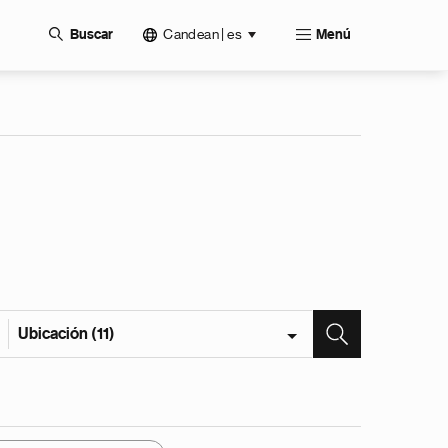
Candean | es
Buscar
Menú
Ubicación (11)