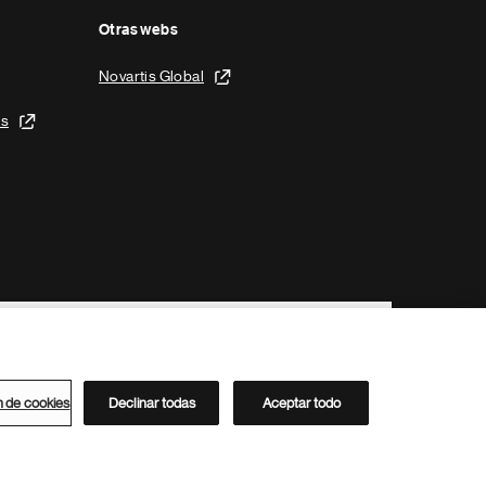
Otras webs
Novartis Global
is
n de cookies
Declinar todas
Aceptar todo
Directorio de Novartis
Este sitio está dirigido al público del clúster ACC