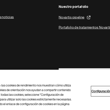
Nuestro portafolio
e noticias
Novartis pipeline
Portafolio de tratamientos Novart
Footer Site Search
b: las cookies de rendimiento nos muestran cómo utiliza
okies de orientación nos ayudan a compartir contenido
Configuració
 todas las cookies, seleccione "Configuración de
para utilizar solo las cookies estrictamente necesarias.
Configuración de cookies
Mapa del sitio
 el enlace de configuración de cookies en la página