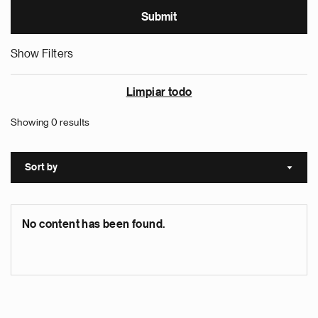
Show Filters
Limpiar todo
Showing 0 results
Sort by
Sort a
No content has been found.