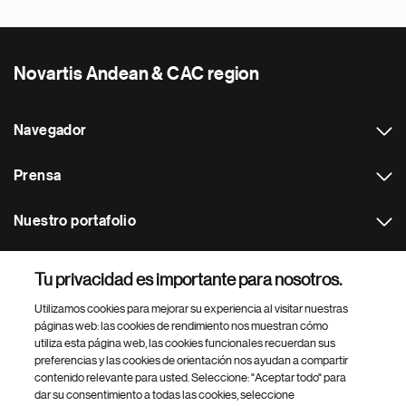
Novartis Andean & CAC region
Navegador
Prensa
Nuestro portafolio
Otras webs
Tu privacidad es importante para nosotros.
Utilizamos cookies para mejorar su experiencia al visitar nuestras
Footer Site Search
páginas web: las cookies de rendimiento nos muestran cómo
utiliza esta página web, las cookies funcionales recuerdan sus
preferencias y las cookies de orientación nos ayudan a compartir
contenido relevante para usted. Seleccione: "Aceptar todo" para
dar su consentimiento a todas las cookies, seleccione