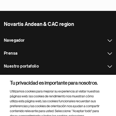
Novartis Andean & CAC region
Navegador
Prensa
Nuestro portafolio
Otras webs
Tu privacidad es importante para nosotros.
Utilizamos cookies para mejorar su experiencia al visitar nuestras
Footer Site Search
páginas web: las cookies de rendimiento nos muestran cómo
utiliza esta página web, las cookies funcionales recuerdan sus
preferencias y las cookies de orientación nos ayudan a compartir
contenido relevante para usted. Seleccione: "Aceptar todo" para
dar su consentimiento a todas las cookies, seleccione