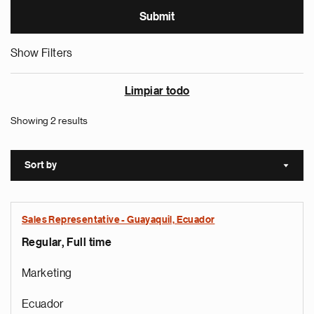
Show Filters
Limpiar todo
Showing 2 results
Sort by
Sort a
Sales Representative - Guayaquil, Ecuador
Regular, Full time
Marketing
Ecuador