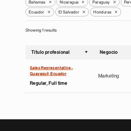
Bahamas
Nicaragua
Paraguay
Per
X
X
X
Ecuador
El Salvador
Honduras
X
X
X
Showing 1 results
Título profesional
Negocio
Ordenar a
Sales Representative -
Guayaquil, Ecuador
Marketing
Regular, Full time