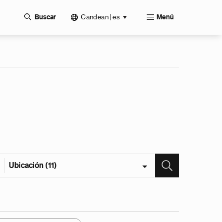
Candean | es
Buscar
Menú
Ubicación (11)