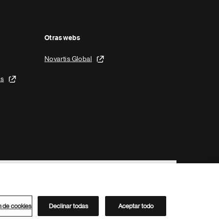
Otras webs
Novartis Global
is
n de cookies
Declinar todas
Aceptar todo
Directorio de Novartis