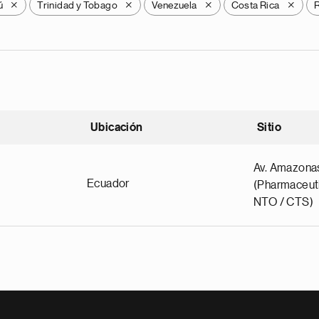
ú
Trinidad y Tobago
Venezuela
Costa Rica
R
X
X
X
X
Ubicación
Sitio
scendente
Av. Amazona
Ecuador
(Pharmaceuti
NTO / CTS)