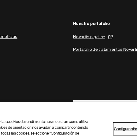
Nuestro portafolio
e noticias
Novartis pipeline
Portafolio de tratamientos Novart
Footer Site Search
b: las cookies de rendimiento nos muestran cómo utiliza
okies de orientación nos ayudan a compartir contenido
Configuració
 todas las cookies, seleccione "Configuración de