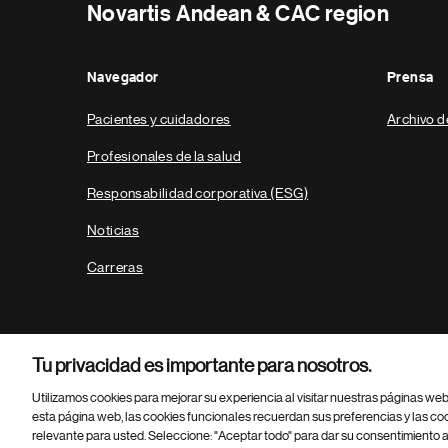
Novartis Andean & CAC region
Navegador
Prensa
Pacientes y cuidadores
Archivo d
Profesionales de la salud
Responsabilidad corporativa (ESG)
Noticias
Carreras
Tu privacidad es importante para nosotros.
Utilizamos cookies para mejorar su experiencia al visitar nuestras páginas we
esta página web, las cookies funcionales recuerdan sus preferencias y las co
relevante para usted. Seleccione: "Aceptar todo" para dar su consentimiento a
Parte
© 2026 Novartis AG