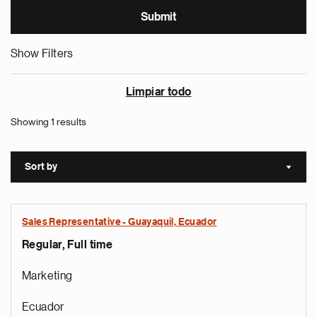
Show Filters
Limpiar todo
Showing 1 results
Sort by
Sort a
Sales Representative - Guayaquil, Ecuador
Regular, Full time
Marketing
Ecuador