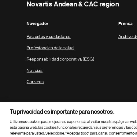
Novartis Andean & CAC region
Navegador
Prensa
Pacientes y cuidadores
Archivo d
Profesionales de la salud
Responsabilidad corporativa (ESG)
Noticias
Carreras
Tu privacidad es importante para nosotros.
Utilizamos cookies para mejorar su experiencia al visitar nuestras páginas we
esta página web, las cookies funcionales recuerdan sus preferencias y las co
relevante para usted. Seleccione: "Aceptar todo" para dar su consentimiento a
Parte
© 2026 Novartis AG