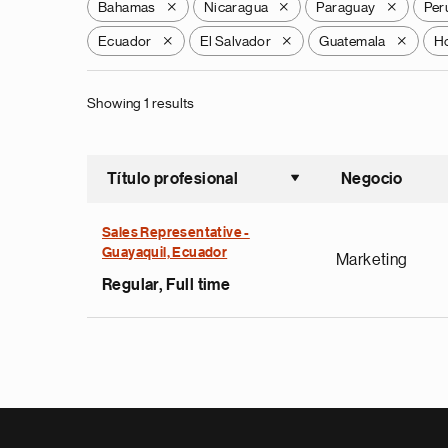
Bahamas
Nicaragua
Paraguay
Per
X
X
X
Ecuador
El Salvador
Guatemala
H
X
X
X
Showing 1 results
Título profesional
Negocio
Ordenar a
Sales Representative -
Guayaquil, Ecuador
Marketing
Regular, Full time