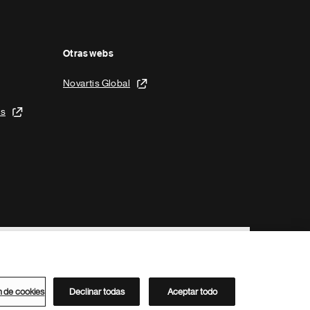
Otras webs
Novartis Global
is
n de cookies
Declinar todas
Aceptar todo
Directorio de Novartis