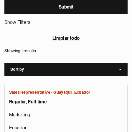
Show Filters
Limpiar todo
Showing 1 results
Sort by
Sort a
Sales Representative - Guayaquil, Ecuador
Regular, Full time
Marketing
Ecuador