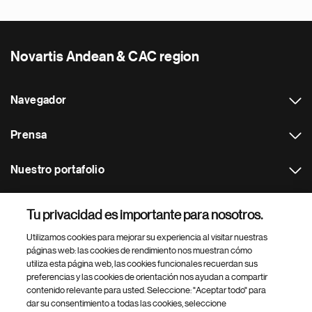
Novartis Andean & CAC region
Navegador
Prensa
Nuestro portafolio
Otras webs
Tu privacidad es importante para nosotros.
Utilizamos cookies para mejorar su experiencia al visitar nuestras
Footer Site Search
páginas web: las cookies de rendimiento nos muestran cómo
utiliza esta página web, las cookies funcionales recuerdan sus
preferencias y las cookies de orientación nos ayudan a compartir
contenido relevante para usted. Seleccione: "Aceptar todo" para
dar su consentimiento a todas las cookies, seleccione