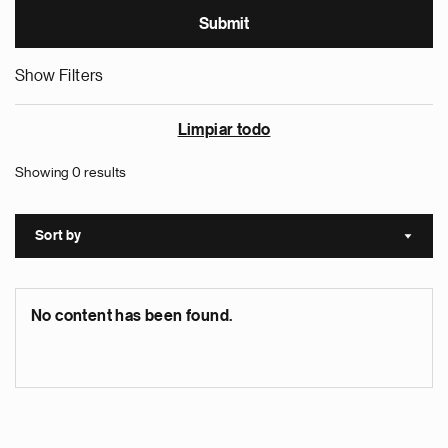
Show Filters
Limpiar todo
Showing 0 results
Sort by
Sort a
No content has been found.