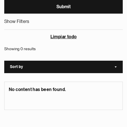
Show Filters
Limpiar todo
Showing 0 results
Sort by
Sort a
No content has been found.