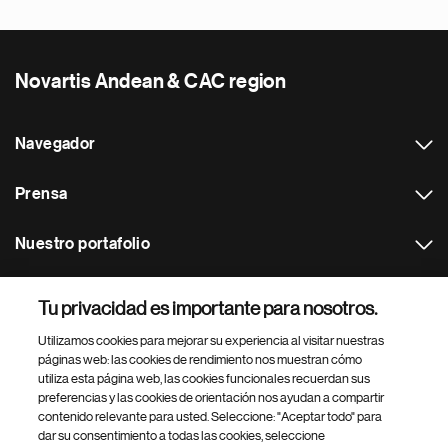
Novartis Andean & CAC region
Navegador
Prensa
Nuestro portafolio
Otras webs
Tu privacidad es importante para nosotros.
Utilizamos cookies para mejorar su experiencia al visitar nuestras
Footer Site Search
páginas web: las cookies de rendimiento nos muestran cómo
utiliza esta página web, las cookies funcionales recuerdan sus
preferencias y las cookies de orientación nos ayudan a compartir
contenido relevante para usted. Seleccione: "Aceptar todo" para
dar su consentimiento a todas las cookies, seleccione