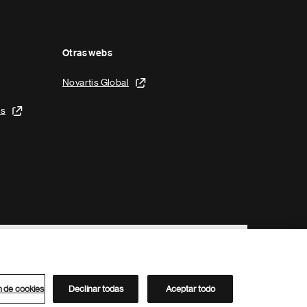
Otras webs
Novartis Global
is
n de cookies
Declinar todas
Aceptar todo
Directorio de Novartis