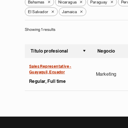
Bahamas
Nicaragua
Paraguay
Per
X
X
X
El Salvador
Jamaica
X
X
Showing 1 results
Título profesional
Negocio
Ordenar a
Sales Representative -
Guayaquil, Ecuador
Marketing
Regular, Full time