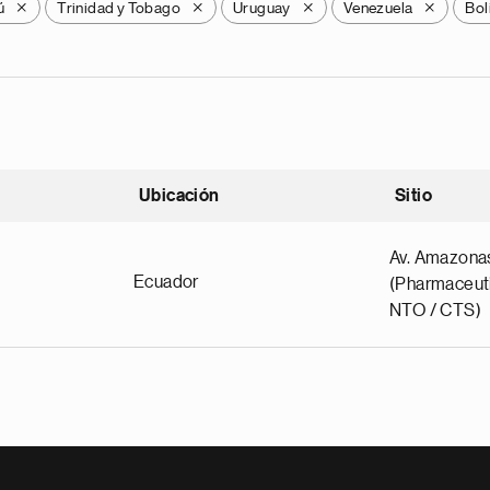
ú
Trinidad y Tobago
Uruguay
Venezuela
Bol
X
X
X
X
Ubicación
Sitio
scendente
Av. Amazona
Ecuador
(Pharmaceuti
NTO / CTS)