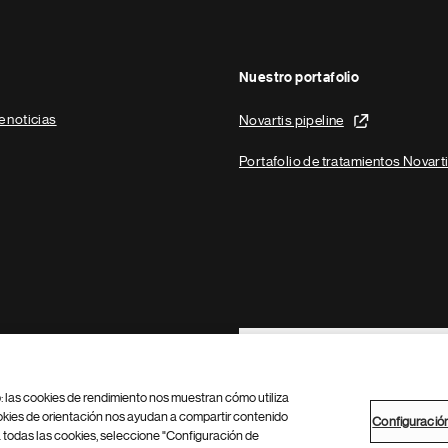
Nuestro portafolio
e noticias
Novartis pipeline
Portafolio de tratamientos Novart
Footer Site Search
b: las cookies de rendimiento nos muestran cómo utiliza
okies de orientación nos ayudan a compartir contenido
Configuració
 todas las cookies, seleccione "Configuración de