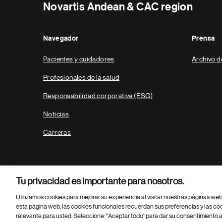
Novartis Andean & CAC region
Navegador
Prensa
Pacientes y cuidadores
Archivo d
Profesionales de la salud
Responsabilidad corporativa (ESG)
Noticias
Carreras
Tu privacidad es importante para nosotros.
Utilizamos cookies para mejorar su experiencia al visitar nuestras páginas we
esta página web, las cookies funcionales recuerdan sus preferencias y las co
relevante para usted. Seleccione: "Aceptar todo" para dar su consentimiento a
Parte
© 2026 Novartis AG