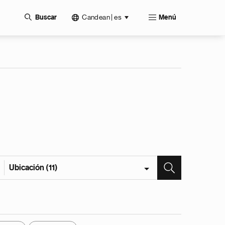
Candean | es
Buscar
Menú
Ubicación (11)