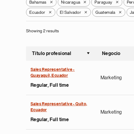
Bahamas
Nicaragua
Paraguay
Per
X
X
X
Ecuador
El Salvador
Guatemala
J
X
X
X
Showing 2 results
Título profesional
Negocio
Ordenar a
Sales Representative -
Guayaquil, Ecuador
Marketing
Regular, Full time
Sales Representative - Quito,
Ecuador
Marketing
Regular, Full time