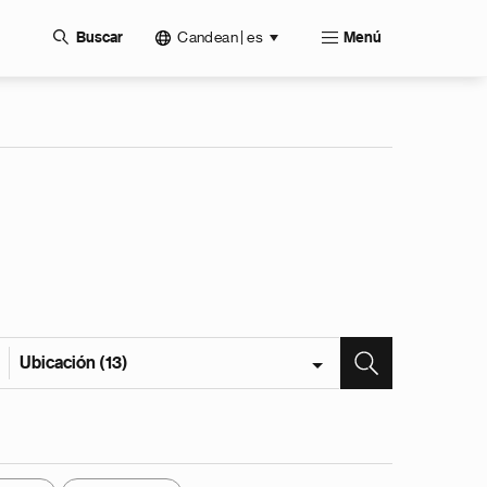
Candean | es
Buscar
Menú
Ubicación (13)