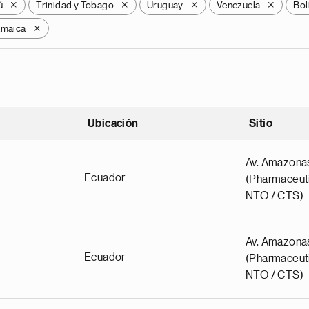
ú
Trinidad y Tobago
Uruguay
Venezuela
Bol
X
X
X
X
amaica
X
Ubicación
Sitio
scendente
Av. Amazona
Ecuador
(Pharmaceuti
NTO / CTS)
Av. Amazona
Ecuador
(Pharmaceuti
NTO / CTS)