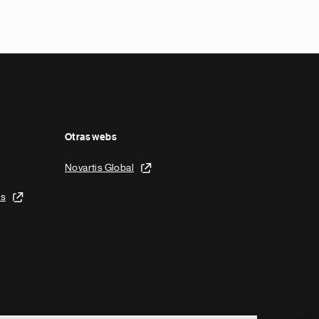
Otras webs
Novartis Global
is