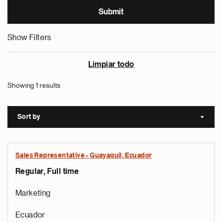
Show Filters
Limpiar todo
Showing 1 results
Sort by
Sort a
Sales Representative - Guayaquil, Ecuador
Regular, Full time
Marketing
Ecuador