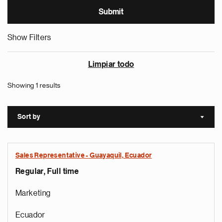
Show Filters
Limpiar todo
Showing 1 results
Sort by
Sort a
Sales Representative - Guayaquil, Ecuador
Regular, Full time
Marketing
Ecuador