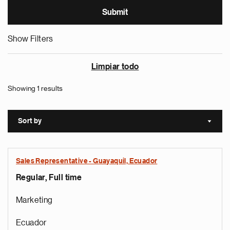
Show Filters
Limpiar todo
Showing 1 results
Sort by
Sort a
Sales Representative - Guayaquil, Ecuador
Regular, Full time
Marketing
Ecuador