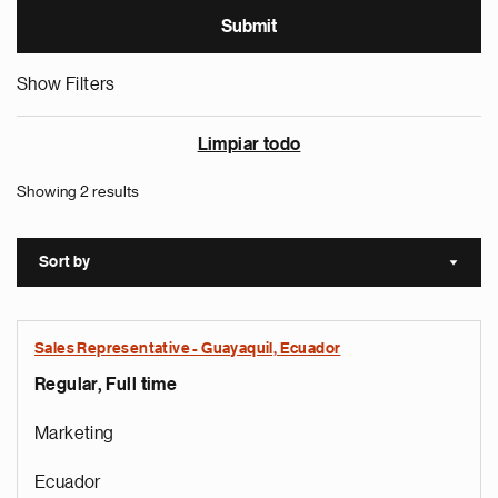
Show Filters
Limpiar todo
Showing 2 results
Sort by
Sort a
Sales Representative - Guayaquil, Ecuador
Regular, Full time
Marketing
Ecuador