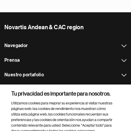
Novartis Andean & CAC region
Navegador
Prensa
Nuestro portafolio
Otras webs
Tu privacidad es importante para nosotros.
Utilizamos cookies para mejorar su experiencia al visitar nuestras
Footer Site Search
páginas web: las cookies de rendimiento nos muestran cómo
utiliza esta página web, las cookies funcionales recuerdan sus
preferencias y las cookies de orientación nos ayudan a compartir
contenido relevante para usted. Seleccione: "Aceptar todo" para
dar su consentimiento a todas las cookies, seleccione