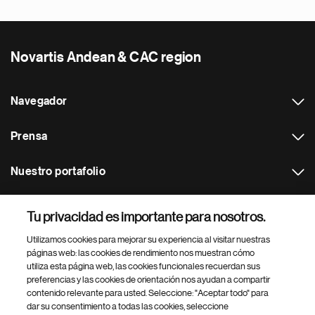
Novartis Andean & CAC region
Navegador
Prensa
Nuestro portafolio
Otras webs
Tu privacidad es importante para nosotros.
Utilizamos cookies para mejorar su experiencia al visitar nuestras
Footer Site Search
páginas web: las cookies de rendimiento nos muestran cómo
utiliza esta página web, las cookies funcionales recuerdan sus
preferencias y las cookies de orientación nos ayudan a compartir
contenido relevante para usted. Seleccione: "Aceptar todo" para
dar su consentimiento a todas las cookies, seleccione