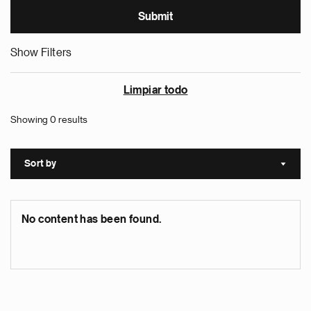
Show Filters
Limpiar todo
Showing 0 results
Sort by
Sort a
No content has been found.