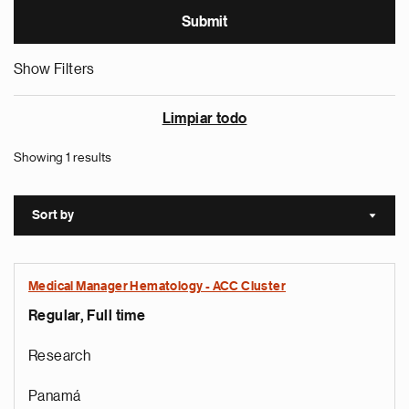
Show Filters
Limpiar todo
Showing 1 results
Sort by
Sort a
Medical Manager Hematology - ACC Cluster
Regular, Full time
Research
Panamá