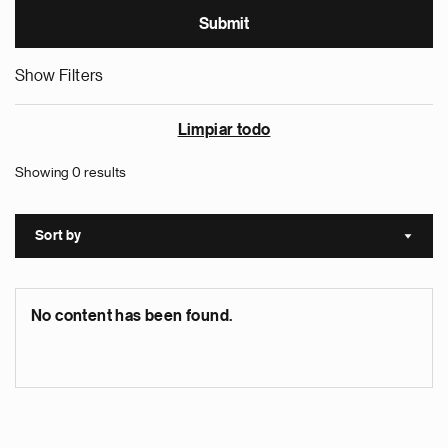
Show Filters
Limpiar todo
Showing 0 results
Sort by
Sort a
No content has been found.