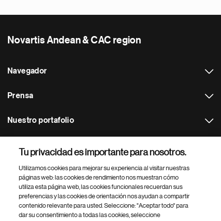
Novartis Andean & CAC region
Navegador
Prensa
Nuestro portafolio
Otras webs
Tu privacidad es importante para nosotros.
Utilizamos cookies para mejorar su experiencia al visitar nuestras
Footer Site Search
páginas web: las cookies de rendimiento nos muestran cómo
utiliza esta página web, las cookies funcionales recuerdan sus
preferencias y las cookies de orientación nos ayudan a compartir
contenido relevante para usted. Seleccione: "Aceptar todo" para
dar su consentimiento a todas las cookies, seleccione