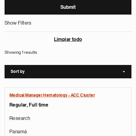
Show Filters
Limpiar todo
Showing 1 results
Sort by
Sort a
Medical Manager Hematology - ACC Cluster
Regular, Full time
Research
Panamá