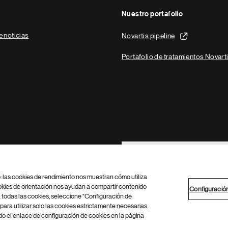
Nuestro portafolio
e noticias
Novartis pipeline
Portafolio de tratamientos Novart
Footer Site Search
b: las cookies de rendimiento nos muestran cómo utiliza
okies de orientación nos ayudan a compartir contenido
Configuració
 todas las cookies, seleccione "Configuración de
para utilizar solo las cookies estrictamente necesarias.
Configuración de cookies
Mapa del sitio
 el enlace de configuración de cookies en la página