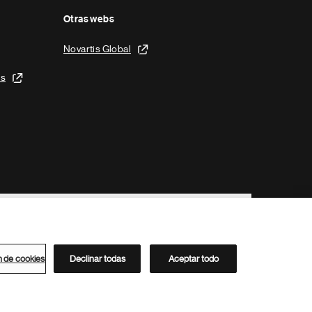
Otras webs
Novartis Global
is
n de cookies
Declinar todas
Aceptar todo
Directorio de Novartis
Este sitio está dirigido al público del clúster ACC