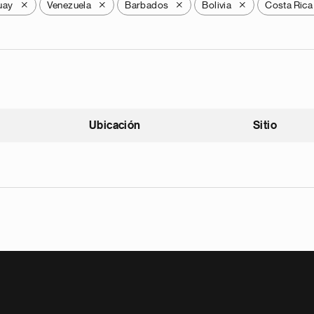
uay
Venezuela
Barbados
Bolivia
Costa Rica
X
X
X
X
Ubicación
Sitio
scendente