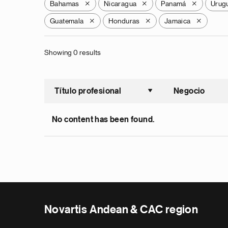
Bahamas
Nicaragua
Panamá
Urug
X
X
X
Guatemala
Honduras
Jamaica
X
X
X
Showing 0 results
Título profesional
Negocio
Ordenar a
No content has been found.
Novartis Andean & CAC region