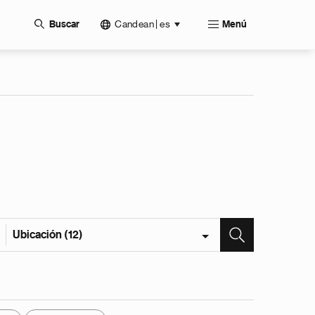
Candean | es
Buscar
Menú
Ubicación (12)