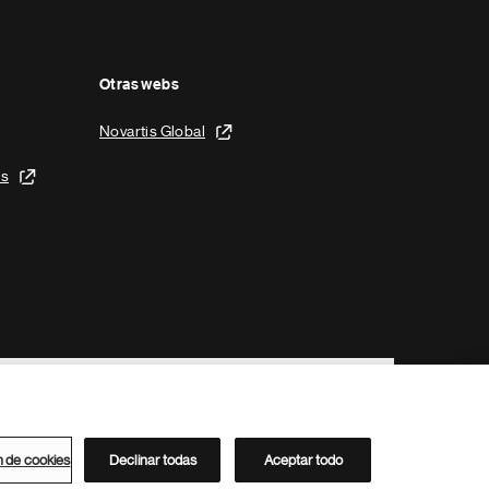
Otras webs
Novartis Global
is
n de cookies
Declinar todas
Aceptar todo
Directorio de Novartis