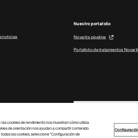
Nuestro portafolio
e noticias
Novartis pipeline
Portafolio de tratamientos Novart
Footer Site Search
b: las cookies de rendimiento nos muestran cómo utiliza
okies de orientación nos ayudan a compartir contenido
Configuració
 todas las cookies, seleccione "Configuración de