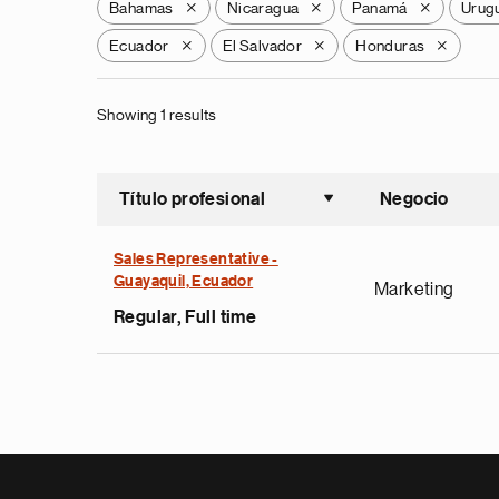
Bahamas
Nicaragua
Panamá
Urug
X
X
X
Ecuador
El Salvador
Honduras
X
X
X
Showing 1 results
Título profesional
Negocio
Ordenar a
Sales Representative -
Guayaquil, Ecuador
Marketing
Regular, Full time