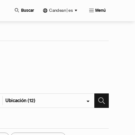
Candean | es
Buscar
Menú
Ubicación (12)