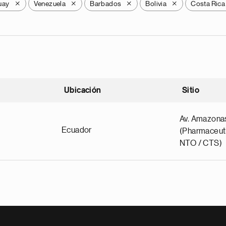
uay
Venezuela
Barbados
Bolivia
Costa Rica
X
X
X
X
Ubicación
Sitio
scendente
Av. Amazona
Ecuador
(Pharmaceuti
NTO / CTS)