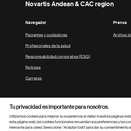
Novartis Andean & CAC region
Navegador
Prensa
Pacientes y cuidadores
Archivo d
Profesionales de la salud
Responsabilidad corporativa (ESG)
Noticias
Carreras
Tu privacidad es importante para nosotros.
Utilizamos cookies para mejorar su experiencia al visitar nuestras páginas we
esta página web, las cookies funcionales recuerdan sus preferencias y las co
relevante para usted. Seleccione: "Aceptar todo" para dar su consentimiento a
Parte
© 2026 Novartis AG