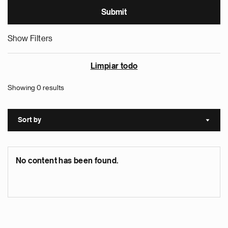
Show Filters
Limpiar todo
Showing 0 results
Sort by
Sort a
No content has been found.