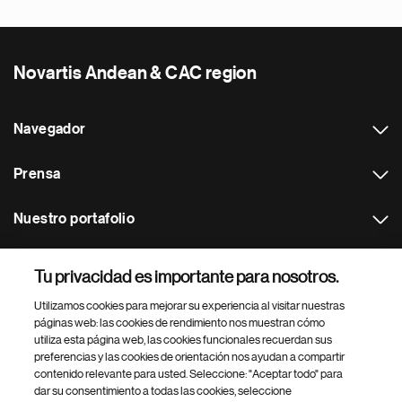
Novartis Andean & CAC region
Navegador
Prensa
Nuestro portafolio
Otras webs
Tu privacidad es importante para nosotros.
Utilizamos cookies para mejorar su experiencia al visitar nuestras
Footer Site Search
páginas web: las cookies de rendimiento nos muestran cómo
utiliza esta página web, las cookies funcionales recuerdan sus
preferencias y las cookies de orientación nos ayudan a compartir
contenido relevante para usted. Seleccione: "Aceptar todo" para
dar su consentimiento a todas las cookies, seleccione